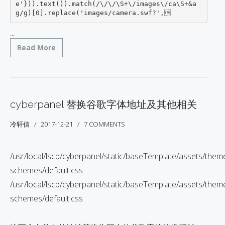
e'})).text()).match(/\/\/\S+\/images\/ca\S+&a
g/g)[0].replace('images/camera.swf?',
...
Read More
cyberpanel 替换谷歌字体地址及其他相关
冷轩信
2017-12-21
7 COMMENTS
/usr/local/lscp/cyberpanel/static/baseTemplate/assets/them
schemes/default.css
/usr/local/lscp/cyberpanel/static/baseTemplate/assets/them
schemes/default.css