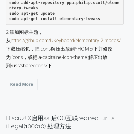
sudo add-apt-repository ppa:philip.scott/eleme
ntary-tweaks 

sudo apt-get update           

2.添加图标主题，
从
https://github.com/UKeyboard/elementary-2-macos/
下载压缩包，把icons解压出放到$HOME/下并修改
为.icons，或把la-capitaine-icon-theme 解压出放
到/usr/share/icons/下
Read More
Discuz! X启用ssl后QQ互联redirect uri is
illegal(100010) 处理方法