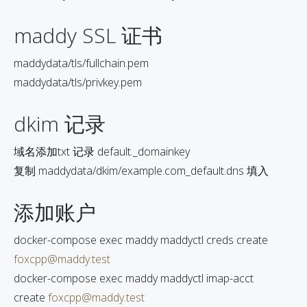
maddy SSL 证书
maddydata/tls/fullchain.pem
maddydata/tls/privkey.pem
dkim 记录
域名添加txt 记录 default._domainkey
复制 maddydata/dkim/example.com_default.dns 填入
添加账户
docker-compose exec maddy maddyctl creds create
foxcpp@maddy.test
docker-compose exec maddy maddyctl imap-acct
create
foxcpp@maddy.test