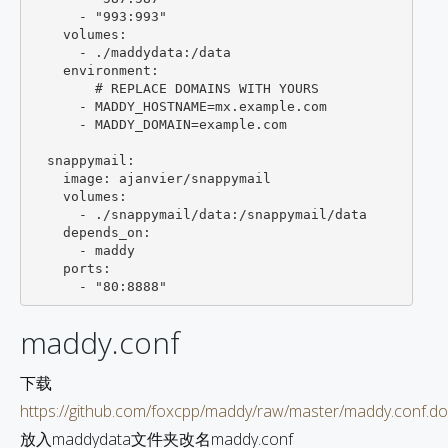
      - "993:993"

    volumes:

      - ./maddydata:/data

    environment:

        # REPLACE DOMAINS WITH YOURS

      - MADDY_HOSTNAME=mx.example.com

      - MADDY_DOMAIN=example.com

  snappymail:

    image: ajanvier/snappymail

    volumes:

      - ./snappymail/data:/snappymail/data

    depends_on:

      - maddy

    ports:

maddy.conf
下载
https://github.com/foxcpp/maddy/raw/master/maddy.conf.do
放入maddydata文件夹改名maddy.conf