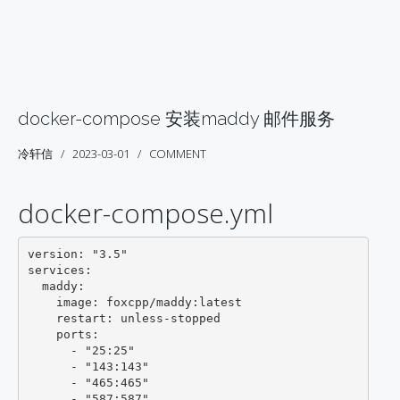
docker-compose 安装maddy 邮件服务
冷轩信
2023-03-01
COMMENT
docker-compose.yml
version: "3.5"

services:

  maddy:

    image: foxcpp/maddy:latest

    restart: unless-stopped

    ports:

      - "25:25"

      - "143:143"

      - "465:465"

      - "587:587"
