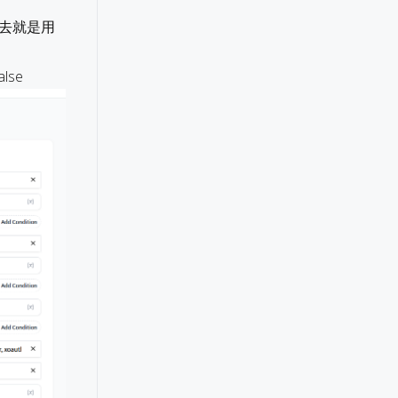
进去就是用
lse