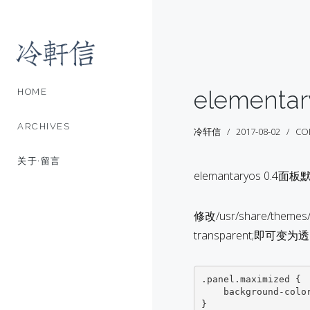
element
HOME
ARCHIVES
冷轩信
2017-08-02
CO
关于·留言
elemantaryos
修改/usr/share/themes
transparent;即可变为透
.panel.maximized {

    background-color: transparent;
