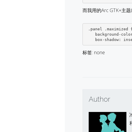
而我用的Arc GTK+主题就
 .panel .maximized {

    background-color: alpha(#000, 0.5);

    box-shadow: 
标签: none
Author