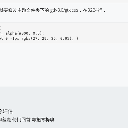
要修改主题文件夹下的 gtk-3.0/gtk.css，在3224行，
inset 0 -1px rgba(27, 29, 35, 0.95); }
冷轩信
和羞走 倚门回首 却把青梅嗅