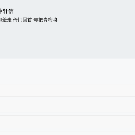
冷轩信
和羞走 倚门回首 却把青梅嗅