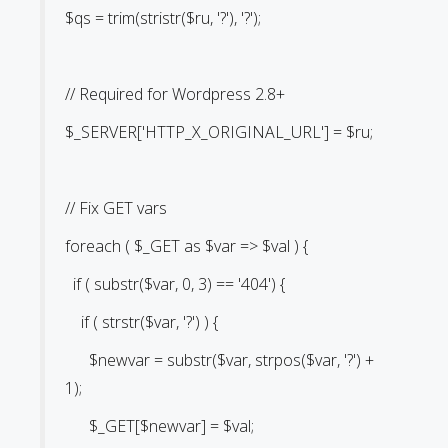
$qs = trim(stristr($ru, '?'), '?');
// Required for Wordpress 2.8+
$_SERVER['HTTP_X_ORIGINAL_URL'] = $ru;
// Fix GET vars
foreach ( $_GET as $var => $val ) {
if ( substr($var, 0, 3) == '404') {
if ( strstr($var, '?') ) {
$newvar = substr($var, strpos($var, '?') +
1);
$_GET[$newvar] = $val;