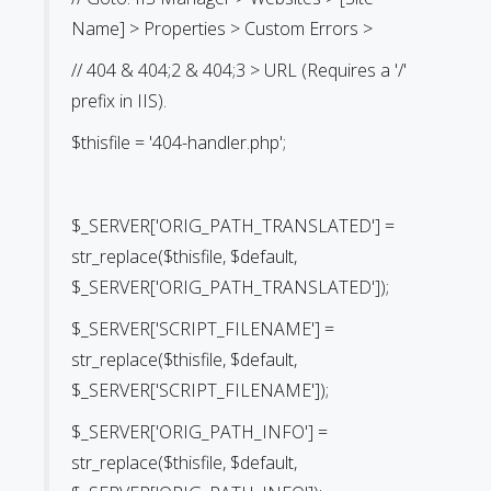
Name] > Properties > Custom Errors >
// 404 & 404;2 & 404;3 > URL (Requires a '/'
prefix in IIS).
$thisfile = '404-handler.php';
$_SERVER['ORIG_PATH_TRANSLATED'] =
str_replace($thisfile, $default,
$_SERVER['ORIG_PATH_TRANSLATED']);
$_SERVER['SCRIPT_FILENAME'] =
str_replace($thisfile, $default,
$_SERVER['SCRIPT_FILENAME']);
$_SERVER['ORIG_PATH_INFO'] =
str_replace($thisfile, $default,