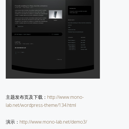
主题发布页及下载：
http://www.mono-
lab.net/wordpress-theme/134.html
演示：
http://www.mono-lab.net/demo3/