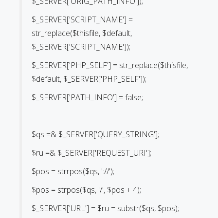
$_SERVER['ORIG_PATH_INFO']);
$_SERVER['SCRIPT_NAME'] =
str_replace($thisfile, $default,
$_SERVER['SCRIPT_NAME']);
$_SERVER['PHP_SELF'] = str_replace($thisfile,
$default, $_SERVER['PHP_SELF']);
$_SERVER['PATH_INFO'] = false;
$qs =& $_SERVER['QUERY_STRING'];
$ru =& $_SERVER['REQUEST_URI'];
$pos = strrpos($qs, '://');
$pos = strpos($qs, '/', $pos + 4);
$_SERVER['URL'] = $ru = substr($qs, $pos);