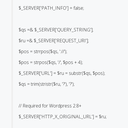
$_SERVER['PATH_INFO'] = false;
$qs =& $_SERVER['QUERY_STRING'];
$ru =& $_SERVER['REQUEST_URI'];
$pos = strrpos($qs, '://');
$pos = strpos($qs, '/', $pos + 4);
$_SERVER['URL'] = $ru = substr($qs, $pos);
$qs = trim(stristr($ru, '?'), '?');
// Required for Wordpress 2.8+
$_SERVER['HTTP_X_ORIGINAL_URL'] = $ru;