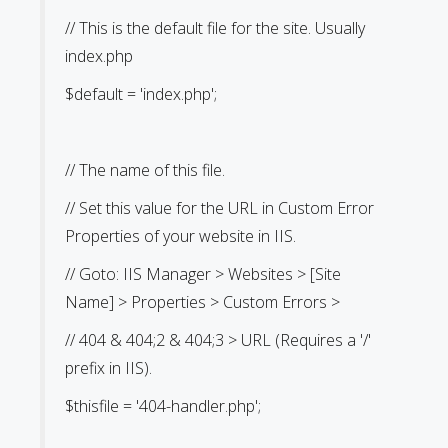
// This is the default file for the site. Usually
index.php
$default = 'index.php';
// The name of this file.
// Set this value for the URL in Custom Error
Properties of your website in IIS.
// Goto: IIS Manager > Websites > [Site
Name] > Properties > Custom Errors >
// 404 & 404;2 & 404;3 > URL (Requires a '/'
prefix in IIS).
$thisfile = '404-handler.php';