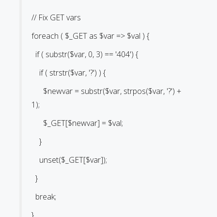
// Fix GET vars
foreach ( $_GET as $var => $val ) {
if ( substr($var, 0, 3) == '404') {
if ( strstr($var, '?') ) {
$newvar = substr($var, strpos($var, '?') +
1);
$_GET[$newvar] = $val;
}
unset($_GET[$var]);
}
break;
}