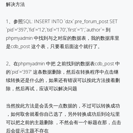
解决方法
1、参照SQL: INSERT INTO `dzx`.pre_forum_post SET
`pid`='397',`fid`='12',`tid`='170',`first`='1',`author`= 到
phpmyadmin 中找到与之对应的数据表，我的数据库里
是cdb_post 这个表，只要看后面这个就行了。
2、在phpmyadmin 中把 之前找到的数据表cdb_post 中
的`pid`='397' 这条数据删除，然后在转换程序中点击继
续转换还是什么的，如果还有错误可以按此方法接着删
除，然后再试，应该可以解决问题
当然按此方法是会丢失一点数据的，不过可以转换成功
，如何取舍就看你自己选了，另外转换成功后到论坛里
可以把之前的主题删除 ，不然会有一个标题在那，点击
后会提示主题不存在