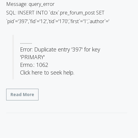
Message: query_error
SQL: INSERT INTO `dzx`.pre_forum_post SET
`pid`='397',`fid`='12',`tid`='170',`first`='1',`author`='
.............
Error: Duplicate entry '397' for key
'PRIMARY'
Errno.: 1062
Click here to seek help.
Read More