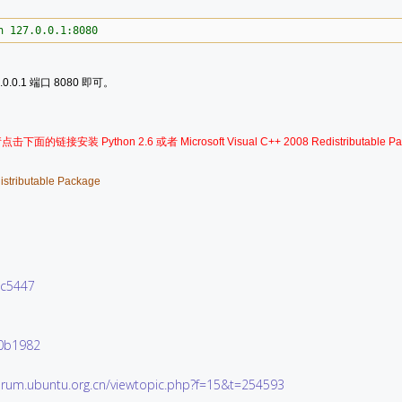
n 127.0.0.1:8080
0.1 端口 8080 即可。
接安装 Python 2.6 或者 Microsoft Visual C++ 2008 Redistributable P
istributable Package
f9c5447
70b1982
forum.ubuntu.org.cn/viewtopic.php?f=15&t=254593