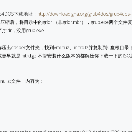
b4DOS下载地址：
http://download.gna.org/grub4dos/grub4dos-0
缩后，将目录中的grldr （非grldr.mbr），grub.exe两个文
dr，没用grub.exe
出casper文件夹，找到vmlinuz、initrd.lz并复制到C盘根目
或更早就是initrd.gz 不管安装什么版本的都解压你下载一下的IS
u.lst文件，内容为：