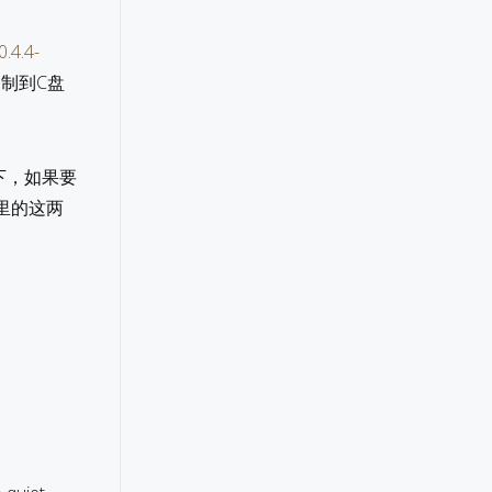
.4.4-
件复制到C盘
录下，如果要
O里的这两