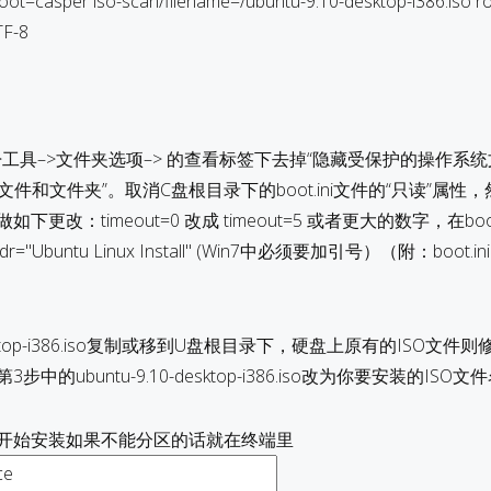
boot=casper iso-scan/filename=/ubuntu-9.10-desktop-i386.iso ro
TF-8
>工具–>文件夹选项–> 的查看标签下去掉“隐藏受保护的操作系统
件和文件夹”。取消C盘根目录下的boot.ini文件的“只读”属性
做如下更改：timeout=0 改成 timeout=5 或者更大的数字，在boot
="Ubuntu Linux Install" (Win7中必须要加引号）（附：boot.i
-desktop-i386.iso复制或移到U盘根目录下，硬盘上原有的ISO文件
的ubuntu-9.10-desktop-i386.iso改为你要安装的ISO文
，开始安装如果不能分区的话就在终端里