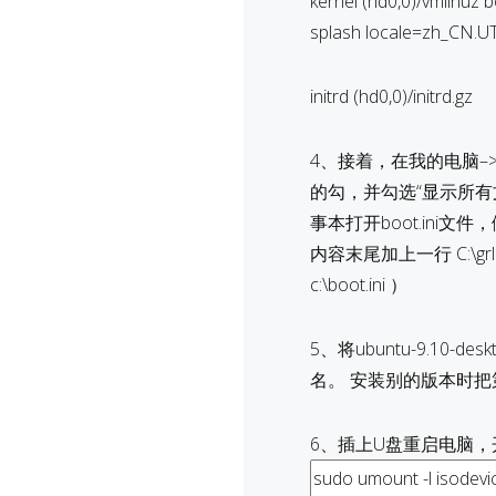
kernel (hd0,0)/vmlinuz 
splash locale=zh_CN.U
initrd (hd0,0)/initrd.gz
4、接着，在我的电脑–
的勾，并勾选“显示所有文
事本打开boot.ini文件，
内容末尾加上一行 C:\grldr
c:\boot.ini ）
5、将ubuntu-9.10
名。 安装别的版本时把第3步中
6、插上U盘重启电脑