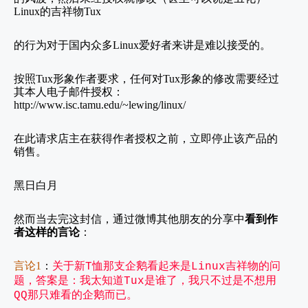
Linux
的吉祥物
Tux
的行为对于国内众多
Linux
爱好者来讲是难以接受的。
按照
Tux
形象作者要求，任何对
Tux
形象的修改需要经过
其本人电子邮件授权：
http://www.isc.tamu.edu/~lewing/linux/
在此请求店主在获得作者授权之前，立即停止该产品的
销售。
黑日白月
然而当去完这封信，通过微博其他朋友的分享中
看到作
者这样的言论
：
言论
1
：
关于新
恤那支企鹅看起来是
吉祥物的问
T
Linux
题，答案是：我太知道
是谁了，我只不过是不想用
Tux
那只难看的企鹅而已。
QQ