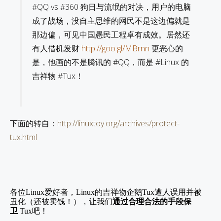
#QQ vs #360 狗日与流氓的对决，用户的电脑
成了战场，没自主思维的网民不是这边偏就是
那边偏，可见中国愚民工程卓有成效。居然还
有人借机发财
http://goo.gl/MBrnn
更恶心的
是，他画的不是腾讯的 #QQ，而是 #Linux 的
吉祥物 #Tux！
下面的转自：
http://linuxtoy.org/archives/protect-
tux.html
各位
Linux
爱好者，
Linux
的吉祥物企鹅
Tux
遭人误用并被
丑化（还被卖钱！），让我们
通过合理合法的手段保
卫
Tux
吧！