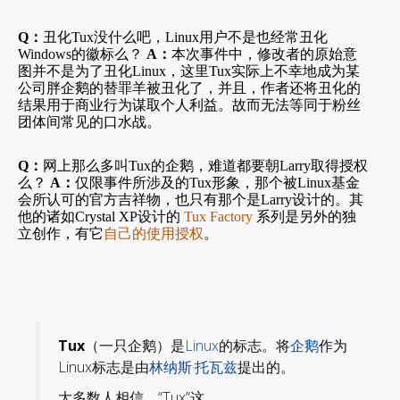
Q
：
丑化
Tux
没什么吧，
Linux
用户不是也经常丑化
Windows
的徽标么？
A
：
本次事件中，修改者的原始意
图并不是为了丑化
Linux
，这里
Tux
实际上不幸地成为某
公司胖企鹅的替罪羊被丑化了，并且，作者还将丑化的
结果用于商业行为谋取个人利益。故而无法等同于粉丝
团体间常见的口水战。
Q
：
网上那么多叫
Tux
的企鹅，难道都要朝
Larry
取得授权
么？
A
：
仅限事件所涉及的
Tux
形象，那个被
Linux
基金
会所认可的官方吉祥物，也只有那个是
Larry
设计的。其
他的诸如
Crystal XP
设计的
Tux Factory
系列是另外的独
立创作，有它
自己的使用授权
。
Tux
（一只企鹅）是
Linux
的标志。将
企鹅
作为
Linux标志是由
林纳斯·托瓦兹
提出的。
大多数人相信，“Tux”这