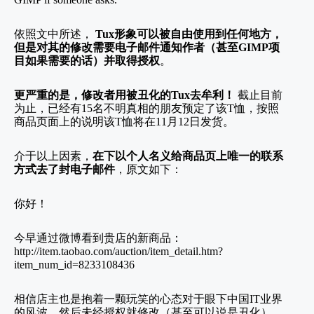
依照文中所述，
Tux
形象可以被自由使用到任何地方，
但是对其的修改需要电子邮件通知作者（甚至
GIMP
项
目如果需要的话）并取得授权
。
更严重的是，修改者用被丑化的
Tux
去牟利！
截止目前
为止，已经有
15
名不明真相的朋友预定了该
T
恤，按照
商品页面上的说明该
T
恤将在
11
月
12
日发货。
介于以上因素，
在下以个人名义给商品页上唯一的联系
方式去了封电子邮件
，原文如下：
你好！
今早通过微博看到贵店的新商品：
http://item.taobao.com/auction/item_detail.htm?
item_num_id=8233108436
相信店主也是抱着一颗玩笑的心态对于眼下中国
IT
业界
的风波，然后未经授权就修改（甚至可以说是丑化）