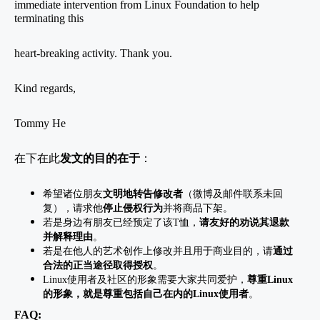
immediate intervention from Linux Foundation to help
terminating this
heart-breaking activity. Thank you.
Kind regards,
Tommy He
在下在此
发文的目的在于
：
希望诸位朋友
文明地转告修改者
（微博及邮件联系未回
复），请求他
停止侵权行为
并将商品下架。
若是身边有朋友已经预定了该
T
恤，
请友好的劝说其退款
并解释理由
。
若是在他人的艺术创作上修改并且用于商业目的，请
通过
合法的正当途径取得授权
。
Linux
使用者及社区的形象需要大家共同爱护，
尊重
Linux
的形象，就是尊重包括自己在内的
Linux
使用者
。
FAQ: