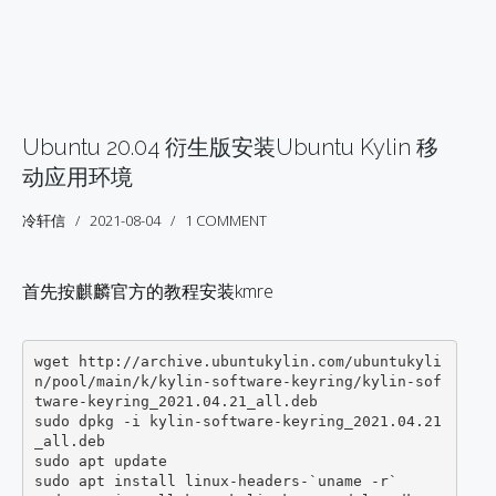
Ubuntu 20.04 衍生版安装Ubuntu Kylin 移
动应用环境
冷轩信
2021-08-04
1 COMMENT
首先按麒麟官方的教程安装kmre
wget http://archive.ubuntukylin.com/ubuntukyli
n/pool/main/k/kylin-software-keyring/kylin-sof
tware-keyring_2021.04.21_all.deb 

sudo dpkg -i kylin-software-keyring_2021.04.21
_all.deb

sudo apt update

sudo apt install linux-headers-`uname -r`
