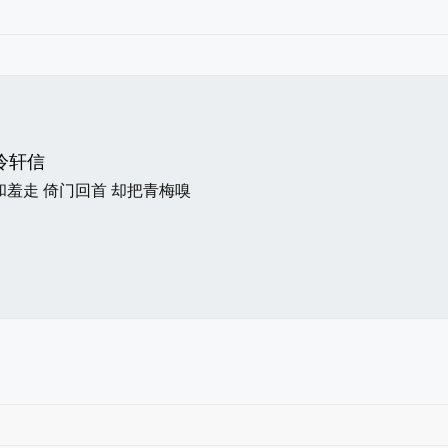
冷轩信
和羞走 倚门回首 却把青梅嗅