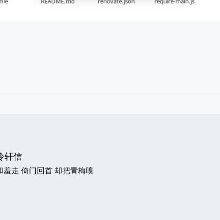
冷轩信
和羞走 倚门回首 却把青梅嗅