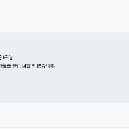
冷轩信
和羞走 倚门回首 却把青梅嗅