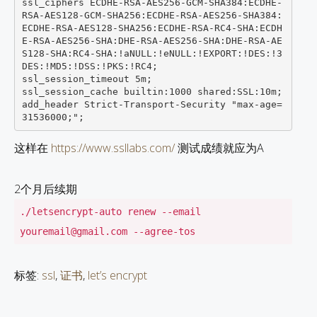
ssl_ciphers ECDHE-RSA-AES256-GCM-SHA384:ECDHE-
RSA-AES128-GCM-SHA256:ECDHE-RSA-AES256-SHA384:
ECDHE-RSA-AES128-SHA256:ECDHE-RSA-RC4-SHA:ECDH
E-RSA-AES256-SHA:DHE-RSA-AES256-SHA:DHE-RSA-AE
S128-SHA:RC4-SHA:!aNULL:!eNULL:!EXPORT:!DES:!3
DES:!MD5:!DSS:!PKS:!RC4;

ssl_session_timeout 5m;

ssl_session_cache builtin:1000 shared:SSL:10m;

add_header Strict-Transport-Security "max-age=
这样在
https://www.ssllabs.com/
测试成绩就应为A
2个月后续期
./letsencrypt-auto renew --email
youremail@gmail.com --agree-tos
标签:
ssl
,
证书
,
let’s encrypt