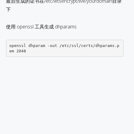
最后生成的证书在/etc/letsencrypt/live/yourdomain目录
下
使用 openssl 工具生成 dhparams
openssl dhparam -out /etc/ssl/certs/dhparams.p