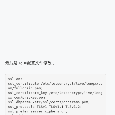
最后是nginx配置文件修改，
ssl on;

ssl_certificate /etc/letsencrypt/live/lengxx.c
om/fullchain.pem;

ssl_certificate_key /etc/letsencrypt/live/leng
xx.com/privkey.pem;

ssl_dhparam /etc/ssl/certs/dhparams.pem;

ssl_protocols TLSv1 TLSv1.1 TLSv1.2;

ssl_prefer_server_ciphers on;
