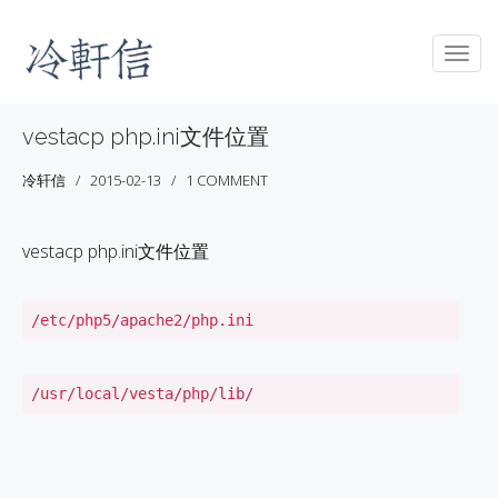
Togg
navig
vestacp php.ini文件位置
冷轩信
2015-02-13
1 COMMENT
vestacp php.ini文件位置
/etc/php5/apache2/php.ini
/usr/local/vesta/php/lib/