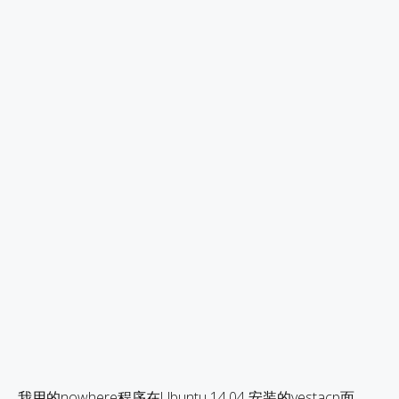
我用的nowhere程序在Ubuntu 14.04 安装的vestacp面