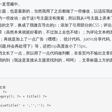
一直雪藏中。
主题，也是最新的，当然我用了之后都做了一些修改，以适应我
的一些改动：由于这6号主题没有搜索，所以我从4号主题上弄来
下面的文字，换成了我微言导出的js；添加了引用部分的CSS；评
景（虽然本来就挺好看的，不过加上去也不错）；为评论文本档
m；再就是加上了一点广告（嘿嘿）、统计代码、jiathis分享代
题,待会再处理下）等，还把top高度改小了15px。
档太长了一点，所以用了一点代码做判断，非首页均不输出文章
用的到（我这是直接从主题里找到的，呵呵），文章标题上方的
: ?>
egory(); ?> » 
title() ?>

hiveTitle(' » ','',''); ?>
