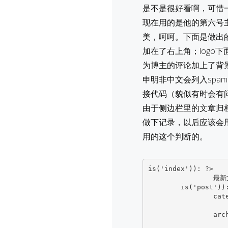
是不是很好看啊，可惜
现在用的是他的第六号
美，呵呵。下面是做出
加在了右上角；logo
为博主的评论加上了背
申明非中文会列入spa
接代码（貌似有时会有问
由于侧边栏里的文章归
做下记录，以后应该会
用的这个判断的。
is('index')): ?>
		最新文章

is('post'))
cat
arc