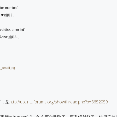
er 'memtest'.
st”后回车。
rd disk, enter 'hd'.
“hd”后回车。
决了，见
http://ubuntuforums.org/showthread.php?p=8652059