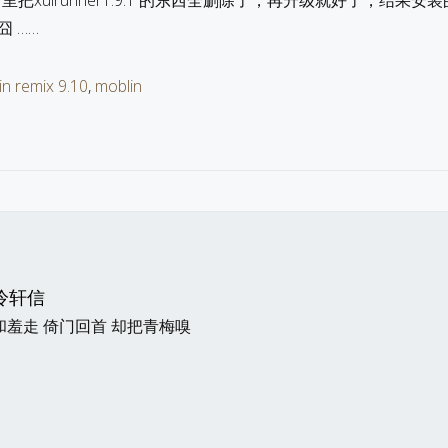
g/info/里把xulrunner1.9.1 的东西全删除了，再升级就好了，结果安
，囧 ……
n remix 9.10
,
moblin
冷轩信
和羞走 倚门回首 却把青梅嗅