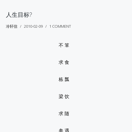
人生目标?
冷轩信
2010-02-09
1 COMMENT
不 箪
求 食
栋 瓢
梁 饮
求 随
参 遇