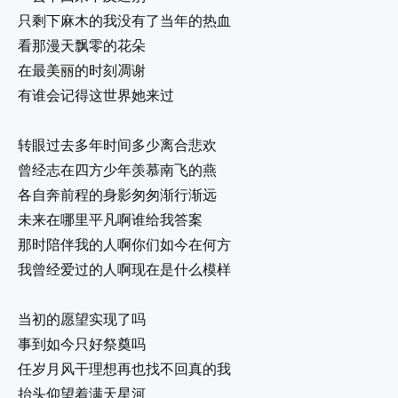
只剩下麻木的我没有了当年的热血
看那漫天飘零的花朵
在最美丽的时刻凋谢
有谁会记得这世界她来过
转眼过去多年时间多少离合悲欢
曾经志在四方少年羡慕南飞的燕
各自奔前程的身影匆匆渐行渐远
未来在哪里平凡啊谁给我答案
那时陪伴我的人啊你们如今在何方
我曾经爱过的人啊现在是什么模样
当初的愿望实现了吗
事到如今只好祭奠吗
任岁月风干理想再也找不回真的我
抬头仰望着满天星河