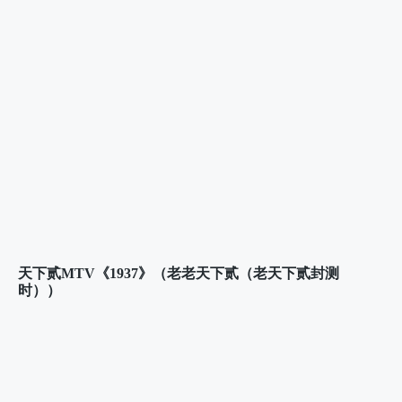
天下贰MTV《1937》（老老天下贰（老天下贰封测
时））