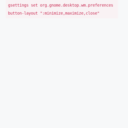
gsettings set org.gnome.desktop.wm.preferences
button-layout ":minimize,maximize,close"