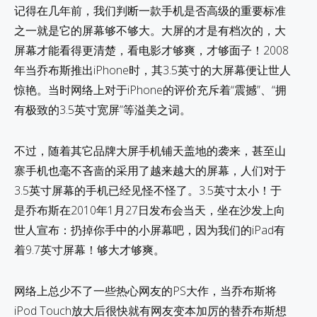
记得在几年前，我们判断一款手机是否高级的重要标准
之一就是它的屏幕够不够大。大屏的才是有档次的，大
屏幕才能看得更清楚，看电影才够爽，才够面子！2008
年当乔布斯推出iPhone时，其3.5英寸的大屏幕便让世人
惊艳。当时网络上对于iPhone的评价充斥着“震撼”、“拥
有极致的3.5英寸宽屏”等溢美之词。
不过，随着其它品牌大屏手机铺天盖地的袭来，甚至山
寨手机也毫不吝啬的采用了越来越大的屏幕，人们对于
3.5英寸屏幕的手机已经见怪不怪了。3.5英寸太小！于
是乔布斯在2010年1月27日发布会当天，坐在沙发上向
世人宣布：扔掉你手中的小屏幕吧，因为我们的iPad有
着9.7英寸屏幕！够大才够爽。
网络上总少不了一些热心网友的PS大作，当乔布斯将
iPod Touch放大后很快就有网友变本加厉的替乔布斯想