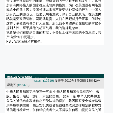
是仅限于互联网中的事情。他所提到的一切在美国都发生了。这是
所有有网络接入的国家都应该想到的措施。为什么美国没有网络游
戏这个问题？因为美国长期以来都不接受这种费钱的行为，中国人
没有真正的游戏玩，就去玩网络游戏，你们自己的悲哀。在美国网
吧就是受政府管制。网吧就是贵，人们在网吧就是干正事。但即使
这样，依然也有暴力行为发生。所以我不希望你们在抬杠的时候不
提到人性。至于其他的胡言乱语，我的选择是忽略。
我希望你们在提到自由的时候，不要扯上你中国式的小农思维，共
产 党比你们更进步。
PS：我家面粉还有很多。
普法做的不够啊
(得分:1)
toxsch (13519)
发表于 2010年3月05日 13时42分
星期五 (
#62373
)
中华人民共和国宪法第三十五条 中华人民共和国公民有言论、出
版、集会、结社、游行、示威的自由。 第四十条 中华人民共和国
公民的通信自由和通信秘密受法律的保护。除因国家安全或者追查
刑事犯罪的需要，由公安机关或者检察机关依照法律规定的程序对
通信进行检查外，任何组织或者个人不得以任何理由侵犯公民的通