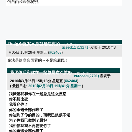
信自由和通信秘密。
Re:这个提案本身就是违宪的
(得分:1)
gseed12 (13271)
发表于 2010年3
月05日 15时28分 星期五 (
#62408
)
宪法是给联合国看的～不是给屁民！
我厌倦我和你在一起总是这么愤怒
(得分:1)
cuthead (2701)
发表于
2010年3月05日 15时13分 星期五 (
#62404
)
( 最新日志:
2010年2月08日 19时41分 星期一
)
我厌倦我和你在一起总是这么愤怒
你不想改变
我看穿你了
你的承诺全部作废了
你达到了你的目的，而我已狼狈不堪
为了你我已做到了最好
我相信我我不再需要你了
你的承诺全部作废了