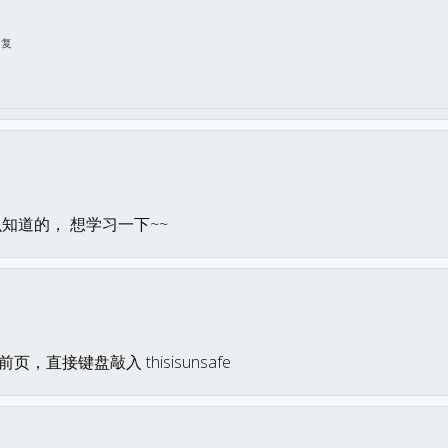
回复
知道的， 想学习一下~~
，直接键盘敲入 thisisunsafe