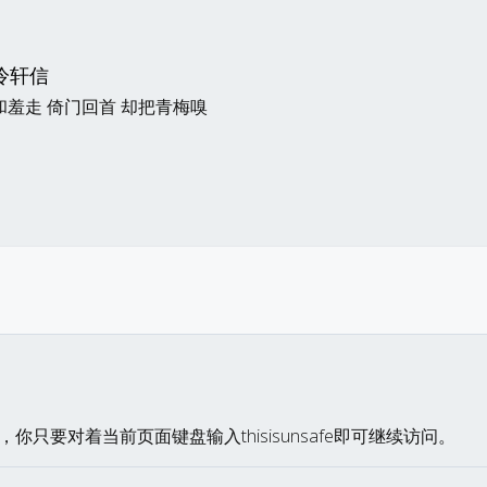
冷轩信
和羞走 倚门回首 却把青梅嗅
你只要对着当前页面键盘输入thisisunsafe即可继续访问。