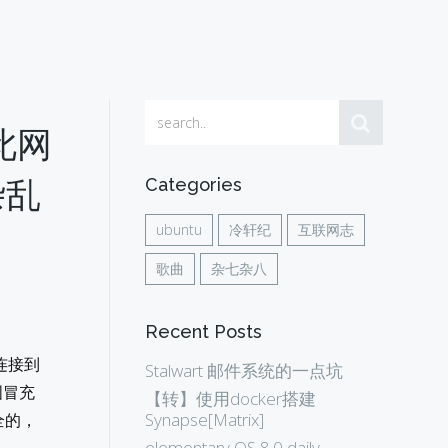
此网
杂乱
Categories
ubuntu
冷轩纪
互联网志
歌曲
杂七杂八
Recent Posts
试连接到
Stalwart 邮件系统的一点坑
图冒充
【转】使用docker搭建
Synapse[Matrix]
全的，
elementary OS 8.0 daily