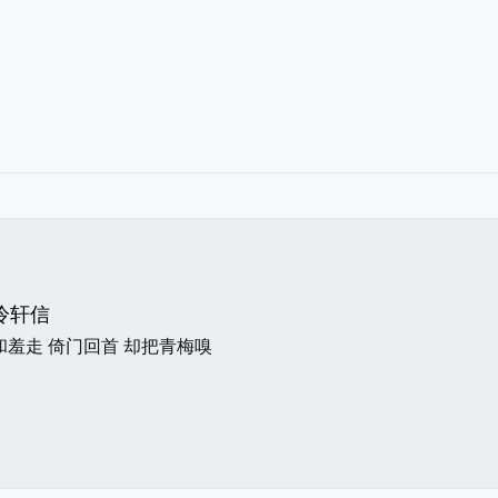
冷轩信
和羞走 倚门回首 却把青梅嗅