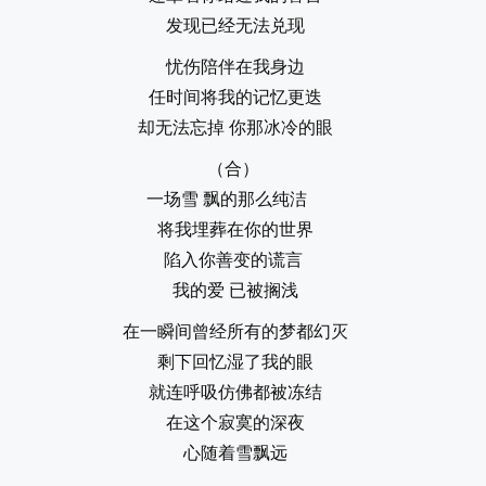
发现已经无法兑现
忧伤陪伴在我身边
任时间将我的记忆更迭
却无法忘掉 你那冰冷的眼
（合）
一场雪 飘的那么纯洁
将我埋葬在你的世界
陷入你善变的谎言
我的爱 已被搁浅
在一瞬间曾经所有的梦都幻灭
剩下回忆湿了我的眼
就连呼吸仿佛都被冻结
在这个寂寞的深夜
心随着雪飘远