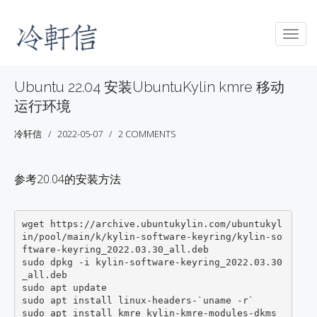
Togg
navig
Ubuntu 22.04 安装UbuntuKylin kmre 移动
运行环境
冷轩信
2022-05-07
2 COMMENTS
参考20.04的安装方法
wget https://archive.ubuntukylin.com/ubuntukyl
in/pool/main/k/kylin-software-keyring/kylin-so
ftware-keyring_2022.03.30_all.deb

sudo dpkg -i kylin-software-keyring_2022.03.30
_all.deb

sudo apt update

sudo apt install linux-headers-`uname -r`

sudo apt install kmre kylin-kmre-modules-dkms 