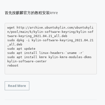
首先按麒麟官方的教程安装kmre
wget http://archive.ubuntukylin.com/ubuntukyli
n/pool/main/k/kylin-software-keyring/kylin-sof
tware-keyring_2021.04.21_all.deb 

sudo dpkg -i kylin-software-keyring_2021.04.21
_all.deb

sudo apt update

sudo apt install linux-headers-`uname -r`

sudo apt install kmre kylin-kmre-modules-dkms 
kylin-software-center 

reboot

Read More