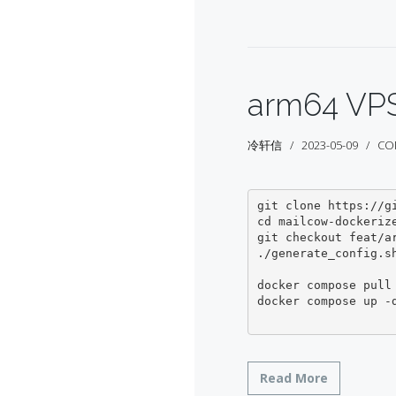
arm64 V
冷轩信
2023-05-09
CO
git clone https://gi
cd mailcow-dockerize
git checkout feat/ar
./generate_config.
docker compose pull

docker compose up -d
Read More