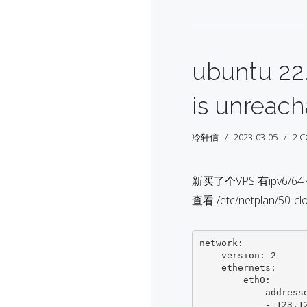
ubuntu 22
is unreach
冷轩信
2023-03-05
2 
新买了个VPS 有ipv6/64 但是
查看 /etc/netplan/50-clou
network:

    version: 2

    ethernets:

        eth0:

            addresses:

            - 123.123.123.123/24
