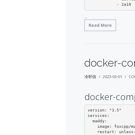
            - 2a10
...
Read More
docker-
冷轩信
2023-03-01
CO
docker-com
version: "3.5"

services:

  maddy:

    image: foxcpp/maddy:latest

    restart: unless-stopped
