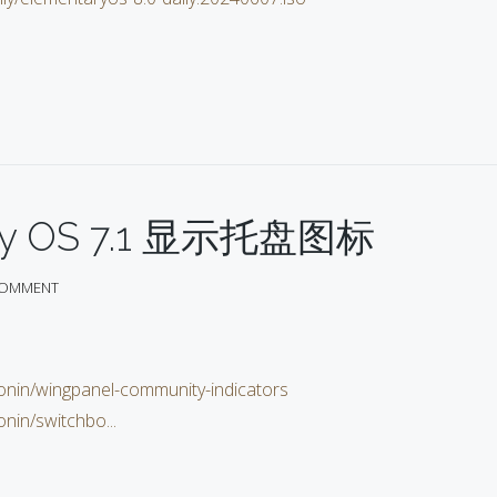
ary OS 7.1 显示托盘图标
COMMENT
onin/wingpanel-community-indicators
nin/switchbo...